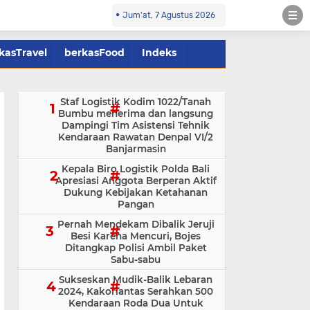
Jum'at, 7 Agustus 2026
kasTravel
berkasFood
Indeks
Staf Logistik Kodim 1022/Tanah
Bumbu menerima dan langsung
Dampingi Tim Asistensi Tehnik
Kendaraan Rawatan Denpal VI/2
Banjarmasin
Kepala Biro Logistik Polda Bali
Apresiasi Anggota Berperan Aktif
Dukung Kebijakan Ketahanan
Pangan
Pernah Mendekam Dibalik Jeruji
Besi Karena Mencuri, Bojes
Ditangkap Polisi Ambil Paket
Sabu-sabu
Sukseskan Mudik-Balik Lebaran
2024, Kakorlantas Serahkan 500
Kendaraan Roda Dua Untuk