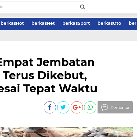
berkasHot
berkasNet
berkasSport
berkasOto
ber
Empat Jembatan
Terus Dikebut,
esai Tepat Waktu
Komentar