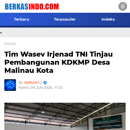
Terbaru
Terpopuler
Indeks
.
Home
Tim Wasev Irjenad TNI Tinjau
Pembangunan KDKMP Desa
Malinau Kota
ABIMANYU
Kamis, 04 Juni 2026
11.32