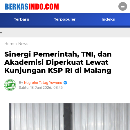
Terbaru
Terpopuler
Indeks
.
Home
› News
Sinergi Pemerintah, TNI, dan
Akademisi Diperkuat Lewat
Kunjungan KSP RI di Malang
Nugroho Tatag Yuwono
Sabtu, 13 Juni 2026
03.45