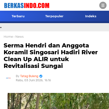
Terbaru
Terpopuler
Indeks
.
Home
› News
Serma Hendri dan Anggota
Koramil Singosari Hadiri River
Clean Up ALIR untuk
Revitalisasi Sungai
Tatag Buleng
Rabu, 03 Juni 2026
16.16