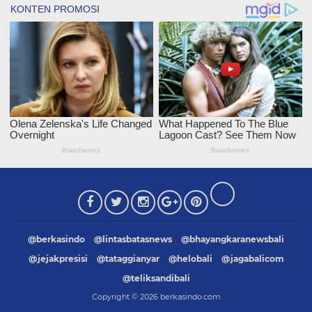
@berkasindo
@lintasbatasnews
@bhayangkaranewsbali
@jejakpresisi
@tataggianyar
@helobali
@jagabalicom
@teliksandibali
Copyright ©
2026
berkasindo.com