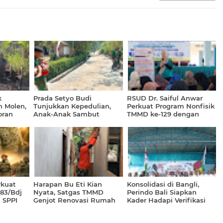
k
Prada Setyo Budi
RSUD Dr. Saiful Anwar
 Molen,
Tunjukkan Kepedulian,
Perkuat Program Nonfisik
oran
Anak-Anak Sambut
TMMD ke-129 dengan
D ke-129
Hangat Kehadiran Satgas
Penyuluhan Kesehatan
TMMD
Terpadu
rkuat
Harapan Bu Eti Kian
Konsolidasi di Bangli,
83/Bdj
Nyata, Satgas TMMD
Perindo Bali Siapkan
 SPPI
Genjot Renovasi Rumah
Kader Hadapi Verifikasi
Layak Huni
dan Layani Masyarakat