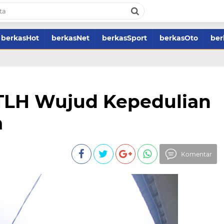
berkasHot
berkasNet
berkasSport
berkasOto
ber
RTLH Wujud Kepedulian
a
Komentar