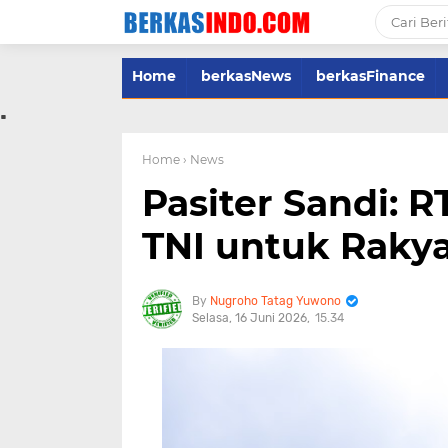
Home
berkasNews
berkasFinance
.
Home
› News
Pasiter Sandi: 
TNI untuk Raky
Nugroho Tatag Yuwono
Selasa, 16 Juni 2026
15.34