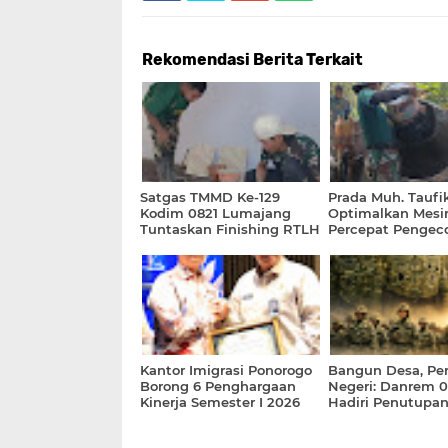
Rekomendasi Berita Terkait
Satgas TMMD Ke-129
Prada Muh. Taufi
Kodim 0821 Lumajang
Optimalkan Mesin
Tuntaskan Finishing RTLH
Percepat Pengec
Ibu Ety dengan
Rabat Jalan TMM
Pemasangan Keramik
Kantor Imigrasi Ponorogo
Bangun Desa, Pe
Borong 6 Penghargaan
Negeri: Danrem 0
Kinerja Semester I 2026
Hadiri Penutupan
2026 di Malang