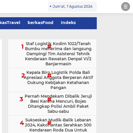
Jum'at, 7 Agustus 2026
kasTravel
berkasFood
Indeks
Staf Logistik Kodim 1022/Tanah
Bumbu menerima dan langsung
Dampingi Tim Asistensi Tehnik
Kendaraan Rawatan Denpal VI/2
Banjarmasin
Kepala Biro Logistik Polda Bali
Apresiasi Anggota Berperan Aktif
Dukung Kebijakan Ketahanan
Pangan
Pernah Mendekam Dibalik Jeruji
Besi Karena Mencuri, Bojes
Ditangkap Polisi Ambil Paket
Sabu-sabu
Sukseskan Mudik-Balik Lebaran
2024, Kakorlantas Serahkan 500
Kendaraan Roda Dua Untuk