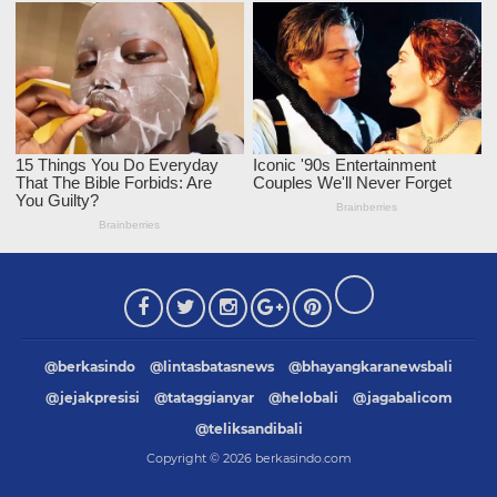
@berkasindo
@lintasbatasnews
@bhayangkaranewsbali
@jejakpresisi
@tataggianyar
@helobali
@jagabalicom
@teliksandibali
Copyright ©
2026
berkasindo.com