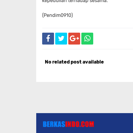
kepedulian terhadap sesama.
(Pendim0910)
No related post available