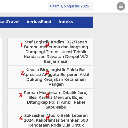
Kamis, 6 Agustus 2026
kasTravel
berkasFood
Indeks
Staf Logistik Kodim 1022/Tanah
Bumbu menerima dan langsung
Dampingi Tim Asistensi Tehnik
Kendaraan Rawatan Denpal VI/2
Banjarmasin
Kepala Biro Logistik Polda Bali
Apresiasi Anggota Berperan Aktif
Dukung Kebijakan Ketahanan
Pangan
Pernah Mendekam Dibalik Jeruji
Besi Karena Mencuri, Bojes
Ditangkap Polisi Ambil Paket
Sabu-sabu
Sukseskan Mudik-Balik Lebaran
2024, Kakorlantas Serahkan 500
Kendaraan Roda Dua Untuk