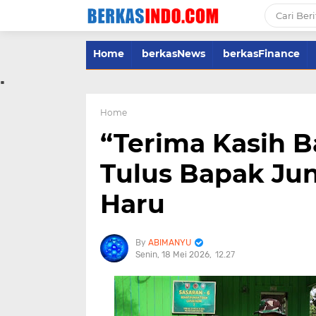
Home
berkasNews
berkasFinance
.
Home
“Terima Kasih 
Tulus Bapak Ju
Haru
ABIMANYU
Senin, 18 Mei 2026
12.27