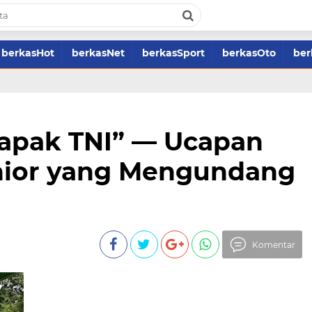
berkasHot
berkasNet
berkasSport
berkasOto
ber
Bapak TNI” — Ucapan
nior yang Mengundang
Komentar