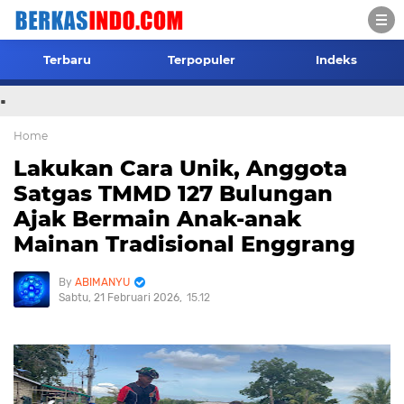
Terbaru
Terpopuler
Indeks
.
Home
Lakukan Cara Unik, Anggota
Satgas TMMD 127 Bulungan
Ajak Bermain Anak-anak
Mainan Tradisional Enggrang
ABIMANYU
Sabtu, 21 Februari 2026
15.12