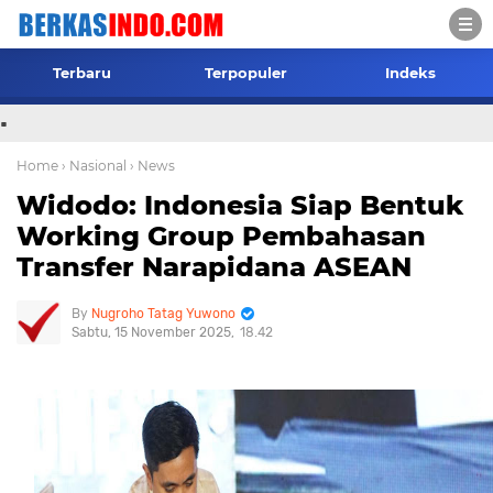
Terbaru
Terpopuler
Indeks
.
Home
› Nasional
› News
Widodo: Indonesia Siap Bentuk
Working Group Pembahasan
Transfer Narapidana ASEAN
Nugroho Tatag Yuwono
Sabtu, 15 November 2025
18.42