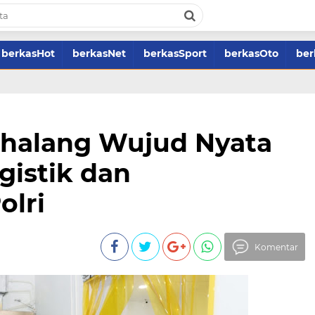
berkasHot
berkasNet
berkasSport
berkasOto
ber
rhalang Wujud Nyata
gistik dan
olri
Komentar