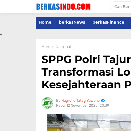
Home
berkasNews
berkasFinance
.
Home
› Nasional
SPPG Polri Taju
Transformasi Lo
Kesejahteraan P
Nugroho Tatag Yuwono
Rabu, 12 November 2025
20.39