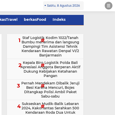
Sabtu, 8 Agustus 2026
kasTravel
berkasFood
Indeks
Staf Logistik Kodim 1022/Tanah
Bumbu menerima dan langsung
Dampingi Tim Asistensi Tehnik
Kendaraan Rawatan Denpal VI/2
Banjarmasin
Kepala Biro Logistik Polda Bali
Apresiasi Anggota Berperan Aktif
Dukung Kebijakan Ketahanan
Pangan
Pernah Mendekam Dibalik Jeruji
Besi Karena Mencuri, Bojes
Ditangkap Polisi Ambil Paket
Sabu-sabu
Sukseskan Mudik-Balik Lebaran
2024, Kakorlantas Serahkan 500
Kendaraan Roda Dua Untuk