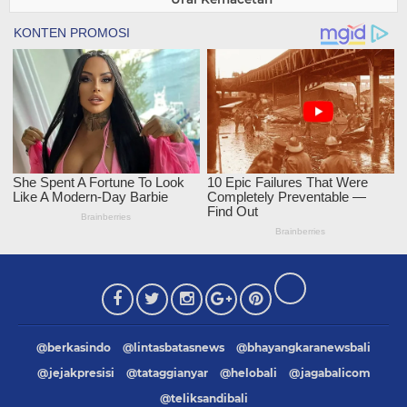
@berkasindo
@lintasbatasnews
@bhayangkaranewsbali
@jejakpresisi
@tataggianyar
@helobali
@jagabalicom
@teliksandibali