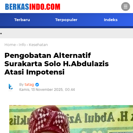
Terbaru
Terpopuler
Indeks
.
Home
› Info
› Kesehatan
Pengobatan Alternatif
Surakarta Solo H.Abdulazis
Atasi Impotensi
tatag
Kamis, 13 November 2025
00.44