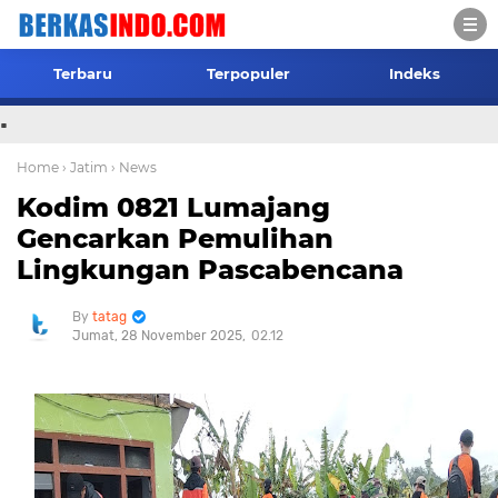
Terbaru
Terpopuler
Indeks
.
Home
› Jatim
› News
Kodim 0821 Lumajang
Gencarkan Pemulihan
Lingkungan Pascabencana
tatag
Jumat, 28 November 2025
02.12