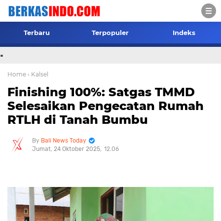
Terbaru
Terpopuler
Indeks
.
Home
› Kalsel
Finishing 100%: Satgas TMMD
Selesaikan Pengecatan Rumah
RTLH di Tanah Bumbu
Bali News Today
Jumat, 24 Oktober 2025
12.06