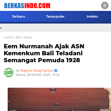
Terbaru
Terpopuler
Indeks
.
Home
› Bali
› News
Eem Nurmanah Ajak ASN
Kemenkum Bali Teladani
Semangat Pemuda 1928
Nugroho Tatag Yuwono
Selasa, 28 Oktober 2025
13.36