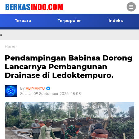
Terbaru
Terpopuler
Indeks
.
Home
Pendampingan Babinsa Dorong
Lancarnya Pembangunan
Drainase di Ledoktempuro.
ABIMANYU
Selasa, 09 September 2025
18.08