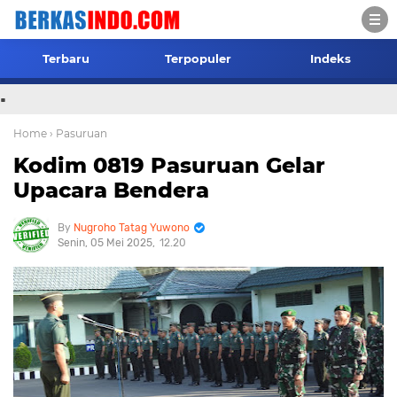
Terbaru
Terpopuler
Indeks
.
Home
› Pasuruan
Kodim 0819 Pasuruan Gelar
Upacara Bendera
Nugroho Tatag Yuwono
Senin, 05 Mei 2025
12.20