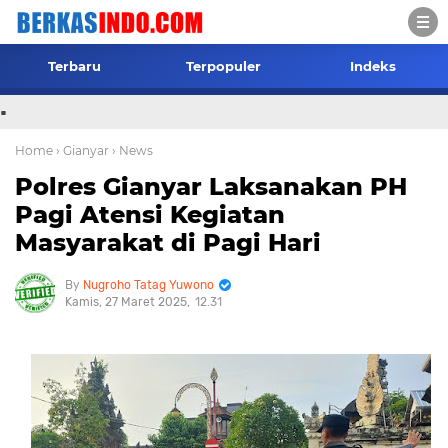
Terbaru
Terpopuler
Indeks
.
Home
› Gianyar
› News
Polres Gianyar Laksanakan PH
Pagi Atensi Kegiatan
Masyarakat di Pagi Hari
Nugroho Tatag Yuwono
Kamis, 27 Maret 2025
12.31