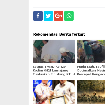
Rekomendasi Berita Terkait
Satgas TMMD Ke-129
Prada Muh. Taufi
Kodim 0821 Lumajang
Optimalkan Mesin
Tuntaskan Finishing RTLH
Percepat Pengec
Ibu Ety dengan
Rabat Jalan TMM
Pemasangan Keramik