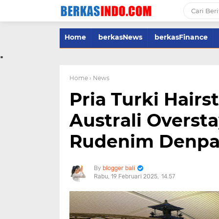
Home
berkasNews
berkasFinance
.
Home
› News
Pria Turki Hairs
Australi Oversta
Rudenim Denpa
blogger bali
Rabu, 19 Februari 2025
14.57