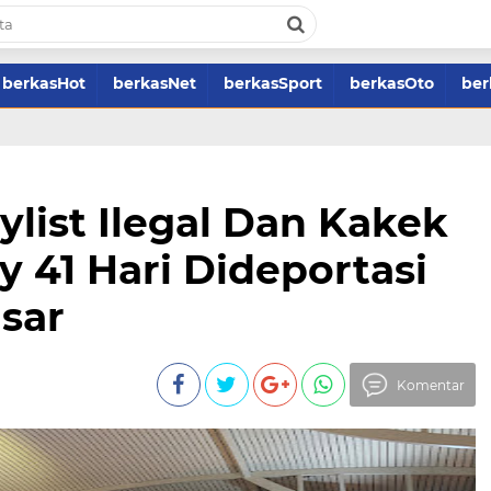
berkasHot
berkasNet
berkasSport
berkasOto
ber
tylist Ilegal Dan Kakek
y 41 Hari Dideportasi
sar
Komentar