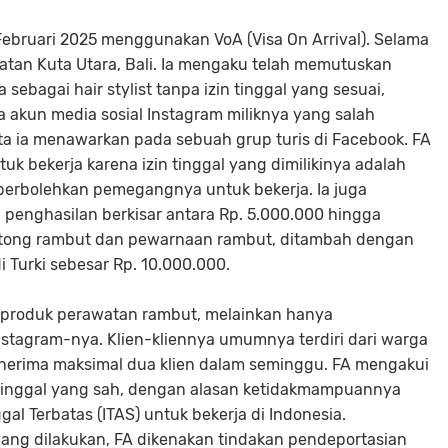
 Februari 2025 menggunakan VoA (Visa On Arrival). Selama
matan Kuta Utara, Bali. Ia mengaku telah memutuskan
sebagai hair stylist tanpa izin tinggal yang sesuai,
akun media sosial Instagram miliknya yang salah
ta ia menawarkan pada sebuah grup turis di Facebook. FA
tuk bekerja karena izin tinggal yang dimilikinya adalah
perbolehkan pemegangnya untuk bekerja. Ia juga
enghasilan berkisar antara Rp. 5.000.000 hingga
potong rambut dan pewarnaan rambut, ditambah dengan
i Turki sebesar Rp. 10.000.000.
l produk perawatan rambut, melainkan hanya
stagram-nya. Klien-kliennya umumnya terdiri dari warga
menerima maksimal dua klien dalam seminggu. FA mengakui
 tinggal yang sah, dengan alasan ketidakmampuannya
l Terbatas (ITAS) untuk bekerja di Indonesia.
ang dilakukan, FA dikenakan tindakan pendeportasian