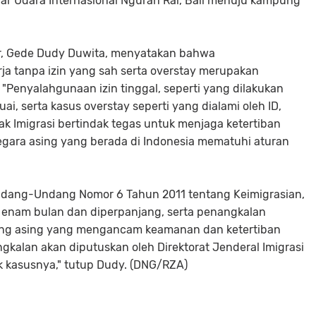
dar Udara Internasional Ngurah Rai, Bali menuju kampung
r, Gede Dudy Duwita, menyatakan bahwa
ja tanpa izin yang sah serta overstay merupakan
 "Penyalahgunaan izin tinggal, seperti yang dilakukan
ai, serta kasus overstay seperti yang dialami oleh ID,
ak Imigrasi bertindak tegas untuk menjaga ketertiban
ara asing yang berada di Indonesia mematuhi aturan
ndang-Undang Nomor 6 Tahun 2011 tentang Keimigrasian,
 enam bulan dan diperpanjang, serta penangkalan
rang asing yang mengancam keamanan dan ketertiban
alan akan diputuskan oleh Direktorat Jenderal Imigrasi
 kasusnya," tutup Dudy. (DNG/RZA)