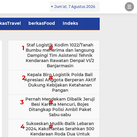
Jum'at, 7 Agustus 2026
kasTravel
berkasFood
Indeks
Staf Logistik Kodim 1022/Tanah
Bumbu menerima dan langsung
Dampingi Tim Asistensi Tehnik
Kendaraan Rawatan Denpal VI/2
Banjarmasin
Kepala Biro Logistik Polda Bali
Apresiasi Anggota Berperan Aktif
Dukung Kebijakan Ketahanan
Pangan
Pernah Mendekam Dibalik Jeruji
Besi Karena Mencuri, Bojes
Ditangkap Polisi Ambil Paket
Sabu-sabu
Sukseskan Mudik-Balik Lebaran
2024, Kakorlantas Serahkan 500
Kendaraan Roda Dua Untuk