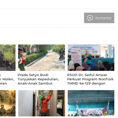
Komentar
k
Prada Setyo Budi
RSUD Dr. Saiful Anwar
 Molen,
Tunjukkan Kepedulian,
Perkuat Program Nonfisik
oran
Anak-Anak Sambut
TMMD ke-129 dengan
D ke-129
Hangat Kehadiran Satgas
Penyuluhan Kesehatan
TMMD
Terpadu