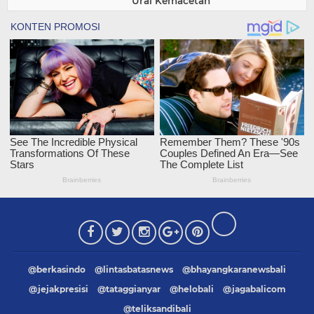
Urai Kemacetan
@berkasindo
@lintasbatasnews
@bhayangkaranewsbali
@jejakpresisi
@tataggianyar
@helobali
@jagabalicom
@teliksandibali