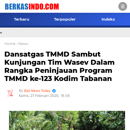
Terbaru
Terpopuler
Indeks
.
Home
› News
Dansatgas TMMD Sambut
Kunjungan Tim Wasev Dalam
Rangka Peninjauan Program
TMMD ke-123 Kodim Tabanan
Bali News Today
Kamis, 27 Februari 2025
18.08