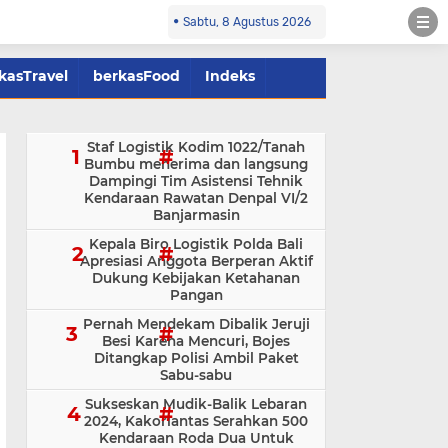
Sabtu, 8 Agustus 2026
kasTravel
berkasFood
Indeks
Staf Logistik Kodim 1022/Tanah
Bumbu menerima dan langsung
Dampingi Tim Asistensi Tehnik
Kendaraan Rawatan Denpal VI/2
Banjarmasin
Kepala Biro Logistik Polda Bali
Apresiasi Anggota Berperan Aktif
Dukung Kebijakan Ketahanan
Pangan
Pernah Mendekam Dibalik Jeruji
Besi Karena Mencuri, Bojes
Ditangkap Polisi Ambil Paket
Sabu-sabu
Sukseskan Mudik-Balik Lebaran
2024, Kakorlantas Serahkan 500
Kendaraan Roda Dua Untuk