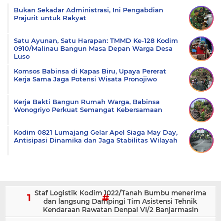
Bukan Sekadar Administrasi, Ini Pengabdian
Prajurit untuk Rakyat
Satu Ayunan, Satu Harapan: TMMD Ke-128 Kodim
0910/Malinau Bangun Masa Depan Warga Desa
Luso
Komsos Babinsa di Kapas Biru, Upaya Pererat
Kerja Sama Jaga Potensi Wisata Pronojiwo
Kerja Bakti Bangun Rumah Warga, Babinsa
Wonogriyo Perkuat Semangat Kebersamaan
Kodim 0821 Lumajang Gelar Apel Siaga May Day,
Antisipasi Dinamika dan Jaga Stabilitas Wilayah
Staf Logistik Kodim 1022/Tanah Bumbu menerima
dan langsung Dampingi Tim Asistensi Tehnik
Kendaraan Rawatan Denpal VI/2 Banjarmasin