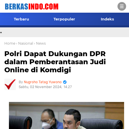
Terbaru
Terpopuler
Indeks
.
Home
› Nasional
› News
Polri Dapat Dukungan DPR
dalam Pemberantasan Judi
Online di Komdigi
Nugroho Tatag Yuwono
Sabtu, 02 November 2024
14.27