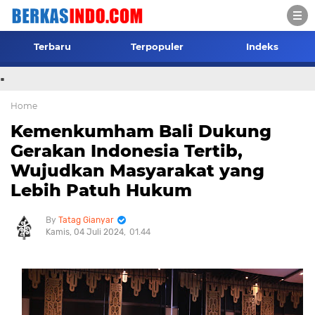
Terbaru
Terpopuler
Indeks
.
Home
Kemenkumham Bali Dukung
Gerakan Indonesia Tertib,
Wujudkan Masyarakat yang
Lebih Patuh Hukum
Tatag Gianyar
Kamis, 04 Juli 2024
01.44