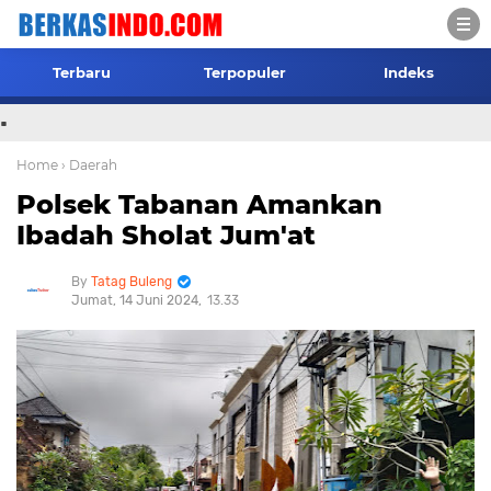
Terbaru
Terpopuler
Indeks
.
Home
› Daerah
Polsek Tabanan Amankan
Ibadah Sholat Jum'at
Tatag Buleng
Jumat, 14 Juni 2024
13.33