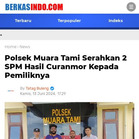
Terbaru
Terpopuler
Indeks
.
Home
› News
Polsek Muara Tami Serahkan 2
SPM Hasil Curanmor Kepada
Pemiliknya
Tatag Buleng
Kamis, 13 Juni 2024
17.29