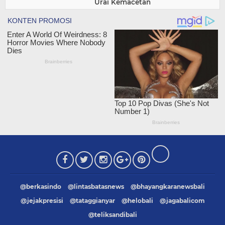
Urai Kemacetan
@berkasindo
@lintasbatasnews
@bhayangkaranewsbali
@jejakpresisi
@tataggianyar
@helobali
@jagabalicom
@teliksandibali