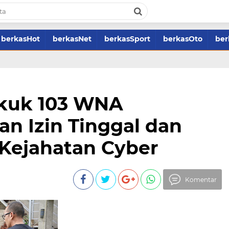
berkasHot
berkasNet
berkasSport
berkasOto
ber
ekuk 103 WNA
n Izin Tinggal dan
 Kejahatan Cyber
Komentar