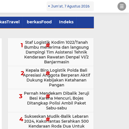
Jum'at, 7 Agustus 2026
kasTravel
berkasFood
Indeks
Staf Logistik Kodim 1022/Tanah
Bumbu menerima dan langsung
Dampingi Tim Asistensi Tehnik
Kendaraan Rawatan Denpal VI/2
Banjarmasin
Kepala Biro Logistik Polda Bali
Apresiasi Anggota Berperan Aktif
Dukung Kebijakan Ketahanan
Pangan
Pernah Mendekam Dibalik Jeruji
Besi Karena Mencuri, Bojes
Ditangkap Polisi Ambil Paket
Sabu-sabu
Sukseskan Mudik-Balik Lebaran
2024, Kakorlantas Serahkan 500
Kendaraan Roda Dua Untuk