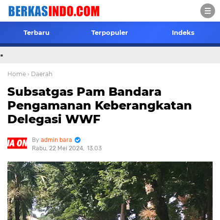
Terbaru
Terpopuler
Indeks
.
Home
› Daerah
Subsatgas Pam Bandara
Pengamanan Keberangkatan
Delegasi WWF
admin bara
Rabu, 22 Mei 2024
13.03