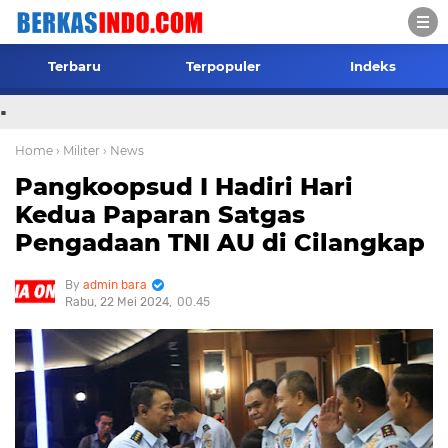
Terbaru
Terpopuler
Indeks
.
Home
› Militer
› News
Pangkoopsud I Hadiri Hari
Kedua Paparan Satgas
Pengadaan TNI AU di Cilangkap
admin bara
Rabu, 22 Mei 2024
00.45