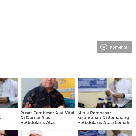
Komentar
Pusat Pembesar Alat Vital
Klinik Pembesar
ur
Di Dumai Riau
Kejantanan Di Semarang
H.Abdulazis Atasi
H.Abdulazis Atasi Lemah
Ejakulasi Dini
Syahwat