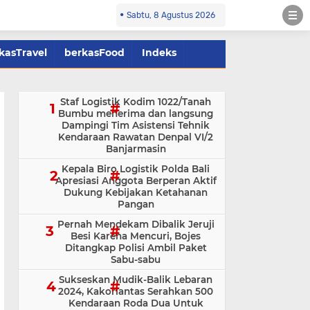
Sabtu, 8 Agustus 2026
kasTravel
berkasFood
Indeks
Staf Logistik Kodim 1022/Tanah
Bumbu menerima dan langsung
Dampingi Tim Asistensi Tehnik
Kendaraan Rawatan Denpal VI/2
Banjarmasin
Kepala Biro Logistik Polda Bali
Apresiasi Anggota Berperan Aktif
Dukung Kebijakan Ketahanan
Pangan
Pernah Mendekam Dibalik Jeruji
Besi Karena Mencuri, Bojes
Ditangkap Polisi Ambil Paket
Sabu-sabu
Sukseskan Mudik-Balik Lebaran
2024, Kakorlantas Serahkan 500
Kendaraan Roda Dua Untuk