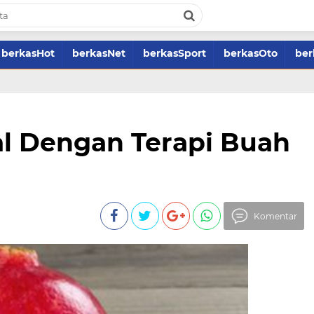
berkasHot
berkasNet
berkasSport
berkasOto
ber
al Dengan Terapi Buah
Komentar