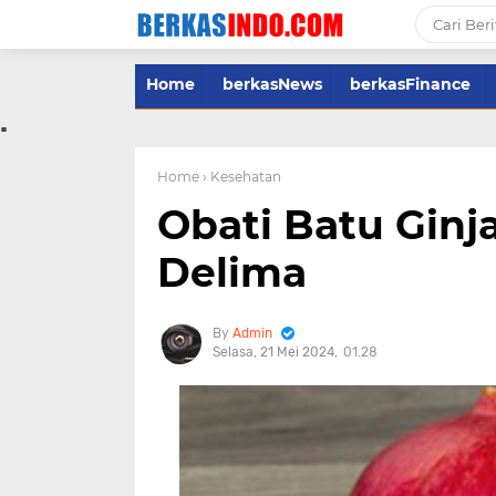
Home
berkasNews
berkasFinance
.
Home
› Kesehatan
Obati Batu Ginj
Delima
Admin
Selasa, 21 Mei 2024
01.28