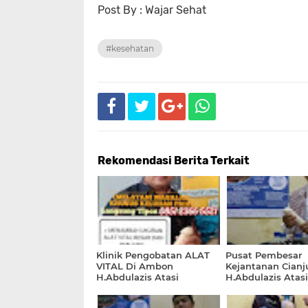
Post By : Wajar Sehat
#kesehatan
Rekomendasi Berita Terkait
Klinik Pengobatan ALAT
Pusat Pembesar
VITAL Di Ambon
Kejantanan Cianj
H.Abdulazis Atasi
H.Abdulazis Atasi
Impotensi
Ejakulasi Dini