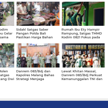
Kodim
Sidak! Satgas Saber
Rumah Ibu Ety Hampir
u Gelar
Pangan Polda Bali
Rampung, Satgas TMMD
rsama
Pastikan Harga Bahan
Kodim 0821 Fokus pada
dan
Pokok Penting Masih
Tahap Pengecatan
Stabil
Molen
Danrem 083/Bdj dan
Lewat Khitan Massal,
Satgas
Kapolres Malang Bahas
Danrem 083/Bdj Perkuat
tang Dwi
Strategi Menjaga
Kemanunggalan TNI dan
n
Stabilitas Keamanan
Rakyat
t Beton
Daerah