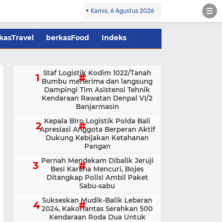
Kamis, 6 Agustus 2026
kasTravel
berkasFood
Indeks
Staf Logistik Kodim 1022/Tanah
Bumbu menerima dan langsung
Dampingi Tim Asistensi Tehnik
Kendaraan Rawatan Denpal VI/2
Banjarmasin
Kepala Biro Logistik Polda Bali
Apresiasi Anggota Berperan Aktif
Dukung Kebijakan Ketahanan
Pangan
Pernah Mendekam Dibalik Jeruji
Besi Karena Mencuri, Bojes
Ditangkap Polisi Ambil Paket
Sabu-sabu
Sukseskan Mudik-Balik Lebaran
2024, Kakorlantas Serahkan 500
Kendaraan Roda Dua Untuk