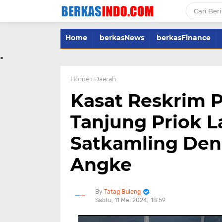
Home
berkasNews
berkasFinance
.
Home
› Daerah
Kasat Reskrim 
Tanjung Priok 
Satkamling Den
Angke
Tatag Buleng
Sabtu, 11 Mei 2024
18.59