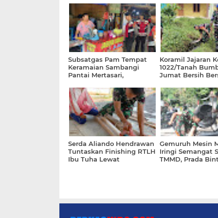
Subsatgas Pam Tempat
Koramil Jajaran 
Keramaian Sambangi
1022/Tanah Bumb
Pantai Mertasari,
Jumat Bersih Be
Sampaikan Pesan
Perangkat Desa 
Kamtibmas
Kecamatan
Serda Aliando Hendrawan
Gemuruh Mesin 
Tuntaskan Finishing RTLH
Iringi Semangat 
Ibu Tuha Lewat
TMMD, Prada Bin
Penghalusan Kusen Pintu
Putra Laksanaka
Pengecoran Raba