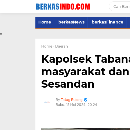
Home
berkasNews
berkasFinance
.
Home
› Daerah
Kapolsek Taban
masyarakat dan
Sesandan
Tatag Buleng
Rabu, 15 Mei 2024
20.24