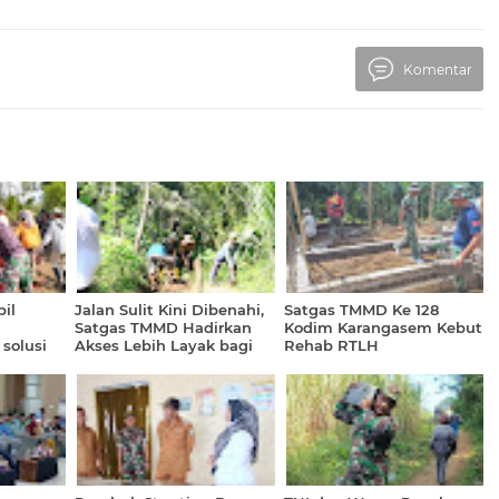
Komentar
il
Jalan Sulit Kini Dibenahi,
Satgas TMMD Ke 128
Satgas TMMD Hadirkan
Kodim Karangasem Kebut
solusi
Akses Lebih Layak bagi
Rehab RTLH
ik
Warga Brabe
clop