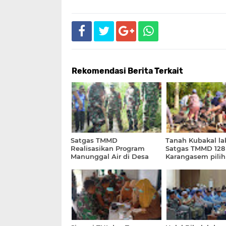
Rekomendasi Berita Terkait
Satgas TMMD
Tanah Kubakal lab
Realisasikan Program
Satgas TMMD 128
Manunggal Air di Desa
Karangasem pilih 
Sebudi
membuat dua tit
Saluran Beton Cy