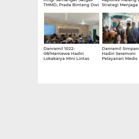
TMMD, Prada Bintang Dwi
Strategi Menjaga
Putra Laksanakan
Stabilitas Keama
Pengecoran Rabat Beton
Daerah
Danramil 1022-
Danramil Simpa
08/Mantewe Hadiri
Hadiri Seremoni
Lokakarya Mini Lintas
Pelayanan Medis 
Sektor Puskesmas
Lie Dharmawan 
Kecamatan Mantewe
Peduli