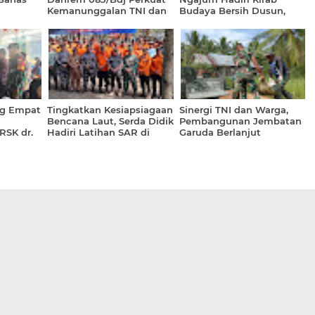
Kemanunggalan TNI dan
Budaya Bersih Dusun,
nan
Rakyat
Perkuat Pelestarian
Tradisi
ng Empat
Tingkatkan Kesiapsiagaan
Sinergi TNI dan Warga,
Bencana Laut, Serda Didik
Pembangunan Jembatan
RSK dr.
Hadiri Latihan SAR di
Garuda Berlanjut
Bayan
Pesisir Selatan Malang