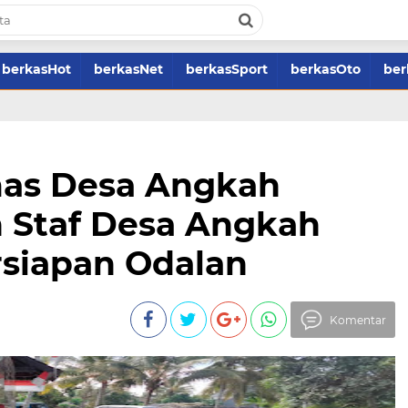
berkasHot
berkasNet
berkasSport
berkasOto
ber
as Desa Angkah
 Staf Desa Angkah
rsiapan Odalan
Komentar