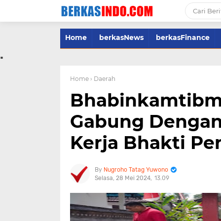
Home
berkasNews
berkasFinance
.
Home
› Daerah
Bhabinkamtibm
Gabung Dengan
Kerja Bhakti Pe
Nugroho Tatag Yuwono
Selasa, 28 Mei 2024
13.09