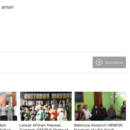
an aman
Komentar
dan
Lewat Khitan Massal,
Babinsa Koramil 0818/09
Bahas
Danrem 083/Bdj Perkuat
Ngajum Hadiri Kirab