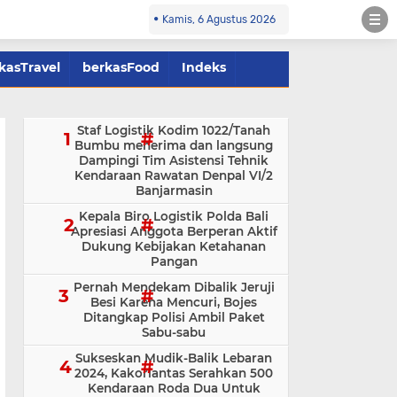
Kamis, 6 Agustus 2026
kasTravel
berkasFood
Indeks
Staf Logistik Kodim 1022/Tanah
Bumbu menerima dan langsung
Dampingi Tim Asistensi Tehnik
Kendaraan Rawatan Denpal VI/2
Banjarmasin
Kepala Biro Logistik Polda Bali
Apresiasi Anggota Berperan Aktif
Dukung Kebijakan Ketahanan
Pangan
Pernah Mendekam Dibalik Jeruji
Besi Karena Mencuri, Bojes
Ditangkap Polisi Ambil Paket
Sabu-sabu
Sukseskan Mudik-Balik Lebaran
2024, Kakorlantas Serahkan 500
Kendaraan Roda Dua Untuk