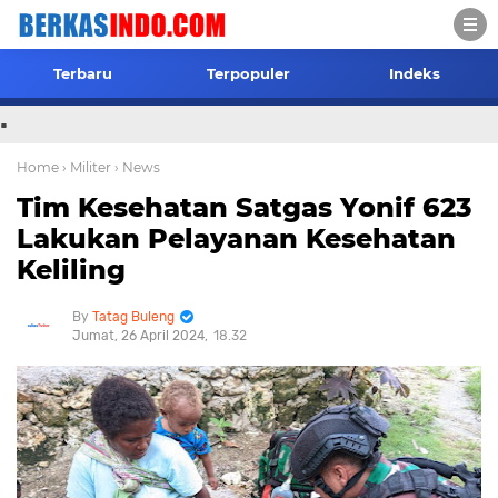
Terbaru
Terpopuler
Indeks
.
Home
› Militer
› News
Tim Kesehatan Satgas Yonif 623
Lakukan Pelayanan Kesehatan
Keliling
Tatag Buleng
Jumat, 26 April 2024
18.32