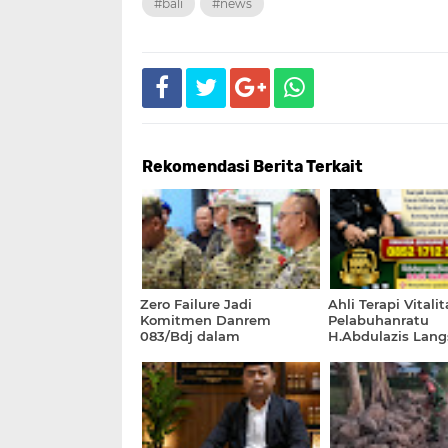
#bali
#news
Rekomendasi Berita Terkait
Zero Failure Jadi
Ahli Terapi Vitalit
Komitmen Danrem
Pelabuhanratu
083/Bdj dalam
H.Abdulazis Lan
Pengamanan Kunjungan
Terbukti
Presiden RI