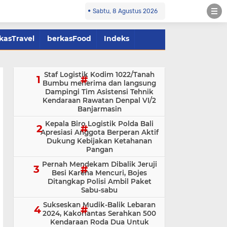
Sabtu, 8 Agustus 2026
kasTravel
berkasFood
Indeks
Staf Logistik Kodim 1022/Tanah
Bumbu menerima dan langsung
Dampingi Tim Asistensi Tehnik
Kendaraan Rawatan Denpal VI/2
Banjarmasin
Kepala Biro Logistik Polda Bali
Apresiasi Anggota Berperan Aktif
Dukung Kebijakan Ketahanan
Pangan
Pernah Mendekam Dibalik Jeruji
Besi Karena Mencuri, Bojes
Ditangkap Polisi Ambil Paket
Sabu-sabu
Sukseskan Mudik-Balik Lebaran
2024, Kakorlantas Serahkan 500
Kendaraan Roda Dua Untuk