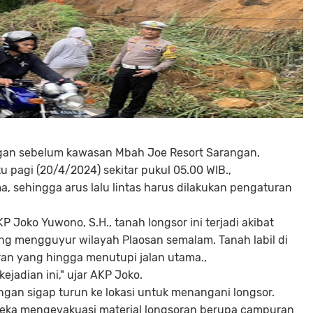
ungan sebelum kawasan Mbah Joe Resort Sarangan,
 pagi (20/4/2024) sekitar pukul 05.00 WIB.,
a, sehingga arus lalu lintas harus dilakukan pengaturan
 Joko Yuwono, S.H., tanah longsor ini terjadi akibat
ang mengguyur wilayah Plaosan semalam. Tanah labil di
an yang hingga menutupi jalan utama.,
ejadian ini," ujar AKP Joko.
an sigap turun ke lokasi untuk menangani longsor.
reka mengevakuasi material longsoran berupa campuran