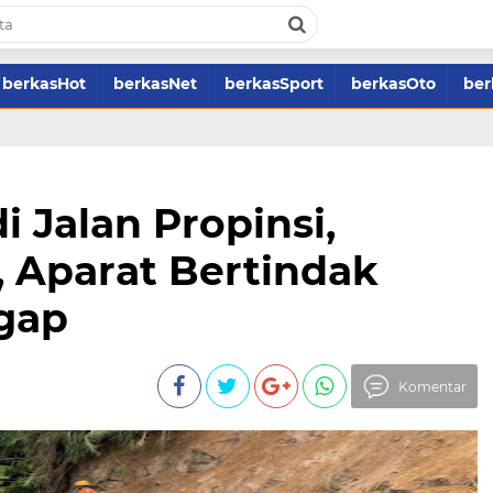
berkasHot
berkasNet
berkasSport
berkasOto
ber
 Jalan Propinsi,
 Aparat Bertindak
gap
Komentar