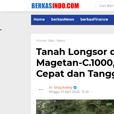
Home
berkasNews
berkasFinance
.
Home
› Bali
› News
Tanah Longsor di
Magetan-C.1000,
Cepat dan Tang
Tatag Buleng
Minggu, 21 April 2024
13.42