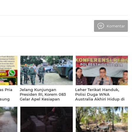
Komentar
as Pria
Jelang Kunjungan
Leher Terikat Handuk,
Presiden RI, Korem 083
Polisi Duga WNA
gsung
Gelar Apel Kesiapan
Australia Akhiri Hidup di
Pengamanan VVIP
Detensi Imigrasi