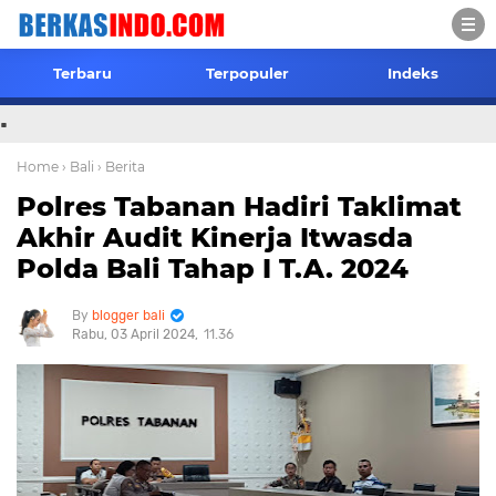
Terbaru
Terpopuler
Indeks
.
Home
› Bali
› Berita
Polres Tabanan Hadiri Taklimat
Akhir Audit Kinerja Itwasda
Polda Bali Tahap I T.A. 2024
blogger bali
Rabu, 03 April 2024
11.36