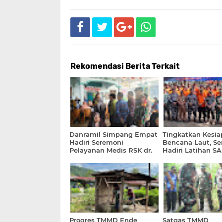
Rekomendasi Berita Terkait
Danramil Simpang Empat
Tingkatkan Kesia
Hadiri Seremoni
Bencana Laut, Se
Pelayanan Medis RSK dr.
Hadiri Latihan SA
Lie Dharmawan Bayan
Pesisir Selatan M
Peduli
Progres TMMD Ende
Satgas TMMD