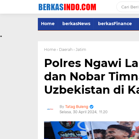
Home
berkasNews
berkasFinance
.
Home
› Daerah
› Jatim
Polres Ngawi 
dan Nobar Timn
Uzbekistan di 
Tatag Buleng
Selasa, 30 April 2024
11.20