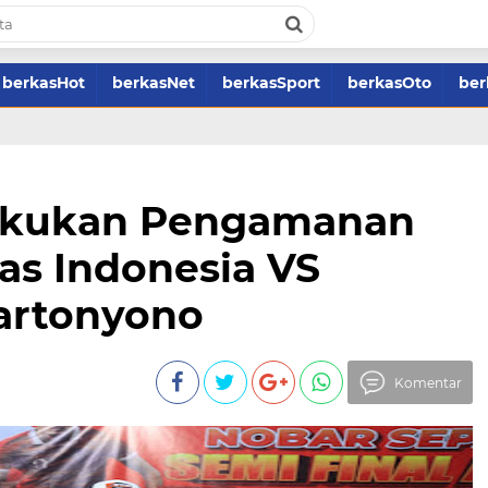
berkasHot
berkasNet
berkasSport
berkasOto
ber
Lakukan Pengamanan
as Indonesia VS
Kartonyono
Komentar