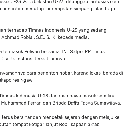
nesia U-23 Vs Uzbekistan U-23, ditanggapi antusias oleh
ribu penonton menutup perempatan simpang jalan tugu
gan terhadap Timnas Indonesia U-23 yang sedang
Achmad Robial, S.E., S.I.K. kepada media.
 termasuk Polwan bersama TNI, Satpol PP, Dinas
erta instansi terkait lainnya.
n nyamannya para penonton nobar, karena lokasi berada di
akapolres Ngawi
k Timnas Indonesia U-23 dan membawa masuk semifinal
da Muhammad Ferrari dan Bripda Daffa Fasya Sumawijaya.
3 terus bersinar dan mencetak sejarah dengan melaju ke
tan tempat ketiga," lanjut Robi, sapaan akrab