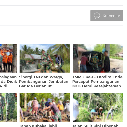
Komentar
psiagaan
Sinergi TNI dan Warga,
TMMD Ke-128 Kodim Ende
rda Didik
Pembangunan Jembatan
Percepat Pembangunan
R di
Garuda Berlanjut
MCK Demi Kesejahteraan
alang
Warga
Tanah Kubakal labil
Jalan Sulit Kini Dibenahi,