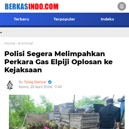
Terbaru
Terpopuler
Indeks
.
Home
› Kriminal
Polisi Segera Melimpahkan
Perkara Gas Elpiji Oplosan ke
Kejaksaan
Tatag Gianyar
Kamis, 25 April 2024
17.49