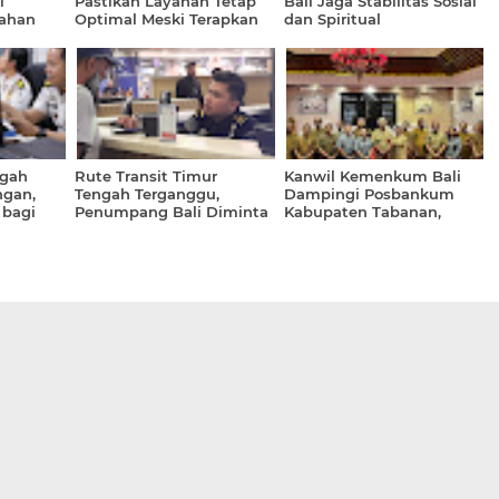
i
Pastikan Layanan Tetap
Bali Jaga Stabilitas Sosial
Bahan
Optimal Meski Terapkan
dan Spiritual
sih
WFA
ngah
Rute Transit Timur
Kanwil Kemenkum Bali
gan,
Tengah Terganggu,
Dampingi Posbankum
 bagi
Penumpang Bali Diminta
Kabupaten Tabanan,
Waspada
Perkuat Pelaporan
Layanan Hukum Desa