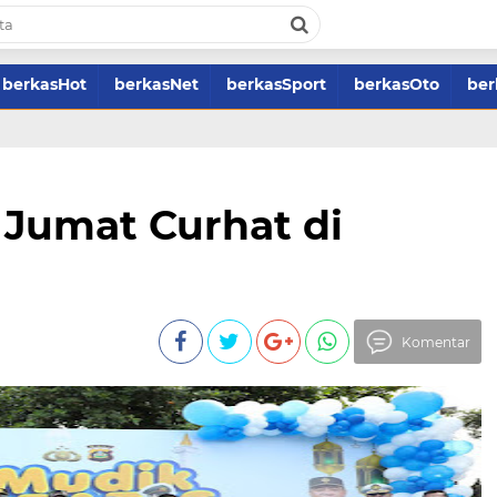
berkasHot
berkasNet
berkasSport
berkasOto
ber
r Jumat Curhat di
Komentar