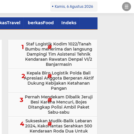
Kamis, 6 Agustus 2026
kasTravel
berkasFood
Indeks
Staf Logistik Kodim 1022/Tanah
Bumbu menerima dan langsung
Dampingi Tim Asistensi Tehnik
Kendaraan Rawatan Denpal VI/2
Banjarmasin
Kepala Biro Logistik Polda Bali
Apresiasi Anggota Berperan Aktif
Dukung Kebijakan Ketahanan
Pangan
Pernah Mendekam Dibalik Jeruji
Besi Karena Mencuri, Bojes
Ditangkap Polisi Ambil Paket
Sabu-sabu
Sukseskan Mudik-Balik Lebaran
2024, Kakorlantas Serahkan 500
Kendaraan Roda Dua Untuk