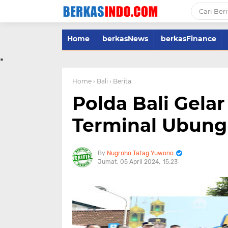
Home
berkasNews
berkasFinance
.
Home
› Bali
› Berita
Polda Bali Gela
Terminal Ubung
Nugroho Tatag Yuwono
Jumat, 05 April 2024
15.23