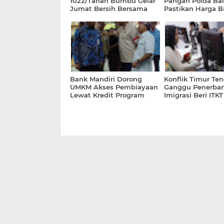
1022/Tanah Bumbu Gelar
Pangan Polda Bal
Jumat Bersih Bersama
Pastikan Harga 
Perangkat Desa dan
Pokok Penting Ma
Kecamatan
Stabil
Bank Mandiri Dorong
Konflik Timur Te
UMKM Akses Pembiayaan
Ganggu Penerban
Lewat Kredit Program
Imigrasi Beri ITKT
Perumahan
WNA