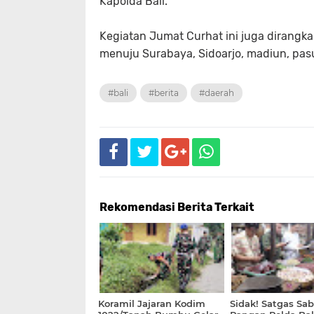
Kapolda Bali.
Kegiatan Jumat Curhat ini juga dirangk
menuju Surabaya, Sidoarjo, madiun, pasu
#bali
#berita
#daerah
Rekomendasi Berita Terkait
Koramil Jajaran Kodim
Sidak! Satgas Sab