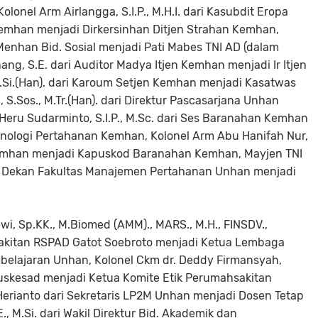
lonel Arm Airlangga, S.I.P., M.Н.I. dari Kasubdit Eropa
 Kemhan menjadi Dirkersinhan Ditjen Strahan Kemhan,
 Menhan Bid. Sosial menjadi Pati Mabes TNI AD (dalam
ang, S.E. dari Auditor Madya Itjen Kemhan menjadi Ir Itjen
.Si.(Han). dari Karoum Setjen Kemhan menjadi Kasatwas
, S.Sos., M.Tr.(Han). dari Direktur Pascasarjana Unhan
Heru Sudarminto, S.I.P., M.Sc. dari Ses Baranahan Kemhan
nologi Pertahanan Kemhan, Kolonel Arm Abu Hanifah Nur,
Kemhan menjadi Kapuskod Baranahan Kemhan, Mayjen TNI
 dari Dekan Fakultas Manajemen Pertahanan Unhan menjadi
ewi, Sp.KK., M.Biomed (AMM)., MARS., M.H., FINSDV.,
sakitan RSPAD Gatot Soebroto menjadi Ketua Lembaga
lajaran Unhan, Kolonel Ckm dr. Deddy Firmansyah,
uskesad menjadi Ketua Komite Etik Perumahsakitan
Herianto dari Sekretaris LP2M Unhan menjadi Dosen Tetap
, M.Si. dari Wakil Direktur Bid. Akademik dan