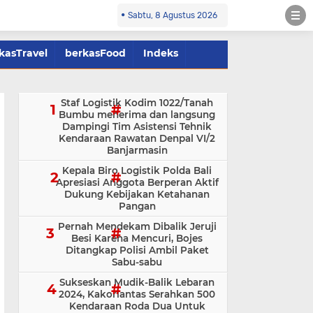
Sabtu, 8 Agustus 2026
kasTravel
berkasFood
Indeks
Staf Logistik Kodim 1022/Tanah
Bumbu menerima dan langsung
Dampingi Tim Asistensi Tehnik
Kendaraan Rawatan Denpal VI/2
Banjarmasin
Kepala Biro Logistik Polda Bali
Apresiasi Anggota Berperan Aktif
Dukung Kebijakan Ketahanan
Pangan
Pernah Mendekam Dibalik Jeruji
Besi Karena Mencuri, Bojes
Ditangkap Polisi Ambil Paket
Sabu-sabu
Sukseskan Mudik-Balik Lebaran
2024, Kakorlantas Serahkan 500
Kendaraan Roda Dua Untuk