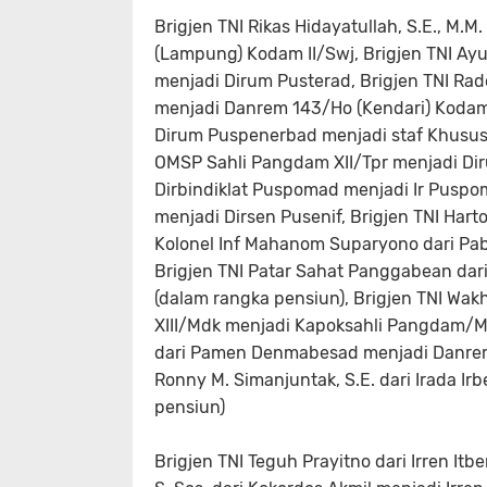
Brigjen TNI Rikas Hidayatullah, S.E., M
(Lampung) Kodam II/Swj, Brigjen TNI Ay
menjadi Dirum Pusterad, Brigjen TNI Rad
menjadi Danrem 143/Ho (Kendari) Kodam
Dirum Puspenerbad menjadi staf Khusus Ka
OMSP Sahli Pangdam XII/Tpr menjadi Dir
Dirbindiklat Puspomad menjadi Ir Puspoma
menjadi Dirsen Pusenif, Brigjen TNI Harto
Kolonel Inf Mahanom Suparyono dari Paba
Brigjen TNI Patar Sahat Panggabean dar
(dalam rangka pensiun), Brigjen TNI Wak
XIII/Mdk menjadi Kapoksahli Pangdam/Mdk,
dari Pamen Denmabesad menjadi Danrem 
Ronny M. Simanjuntak, S.E. dari Irada Ir
pensiun)
Brigjen TNI Teguh Prayitno dari Irren Itbe