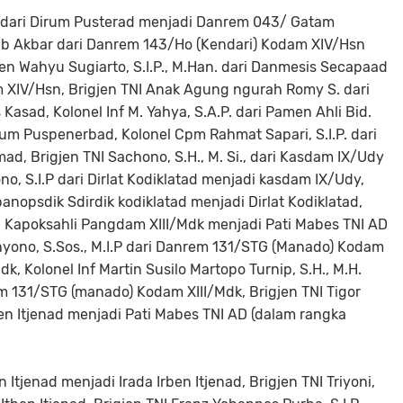
.M. dari Dirum Pusterad menjadi Danrem 043/ Gatam
ub Akbar dari Danrem 143/Ho (Kendari) Kodam XIV/Hsn
en Wahyu Sugiarto, S.I.P., M.Han. dari Danmesis Secapaad
 XIV/Hsn, Brigjen TNI Anak Agung ngurah Romy S. dari
sad, Kolonel Inf M. Yahya, S.A.P. dari Pamen Ahli Bid.
um Puspenerbad, Kolonel Cpm Rahmat Sapari, S.I.P. dari
d, Brigjen TNI Sachono, S.H., M. Si., dari Kasdam IX/Udy
no, S.I.P dari Dirlat Kodiklatad menjadi kasdam IX/Udy,
nopsdik Sdirdik kodiklatad menjadi Dirlat Kodiklatad,
i Kapoksahli Pangdam XIII/Mdk menjadi Pati Mabes TNI AD
hyono, S.Sos., M.I.P dari Danrem 131/STG (Manado) Kodam
 Kolonel Inf Martin Susilo Martopo Turnip, S.H., M.H.
131/STG (manado) Kodam XIII/Mdk, Brigjen TNI Tigor
ben Itjenad menjadi Pati Mabes TNI AD (dalam rangka
n Itjenad menjadi Irada Irben Itjenad, Brigjen TNI Triyoni,