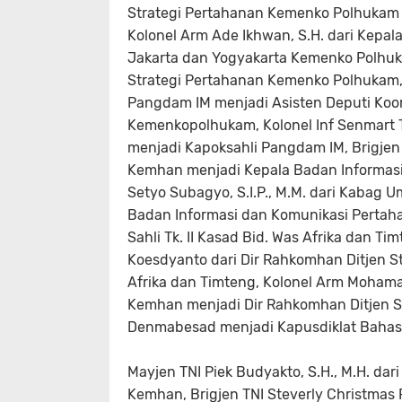
Strategi Pertahanan Kemenko Polhukam m
Kolonel Arm Ade Ikhwan, S.H. dari Kepa
Jakarta dan Yogyakarta Kemenko Polhuka
Strategi Pertahanan Kemenko Polhukam, B
Pangdam IM menjadi Asisten Deputi Koo
Kemenkopolhukam, Kolonel Inf Senmart T
menjadi Kapoksahli Pangdam IM, Brigjen
Kemhan menjadi Kepala Badan Informasi 
Setyo Subagyo, S.I.P., M.M. dari Kabag
Badan Informasi dan Komunikasi Pertaha
Sahli Tk. II Kasad Bid. Was Afrika dan T
Koesdyanto dari Dir Rahkomhan Ditjen St
Afrika dan Timteng, Kolonel Arm Mohamad
Kemhan menjadi Dir Rahkomhan Ditjen St
Denmabesad menjadi Kapusdiklat Bahas
Mayjen TNI Piek Budyakto, S.H., M.H. dar
Kemhan, Brigjen TNI Steverly Christmas