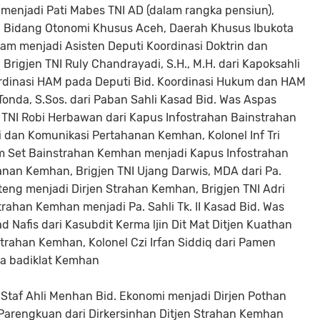
enjadi Pati Mabes TNI AD (dalam rangka pensiun),
la Bidang Otonomi Khusus Aceh, Daerah Khusus Ibukota
m menjadi Asisten Deputi Koordinasi Doktrin dan
rigjen TNI Ruly Chandrayadi, S.H., M.H. dari Kapoksahli
rdinasi HAM pada Deputi Bid. Koordinasi Hukum dan HAM
onda, S.Sos. dari Paban Sahli Kasad Bid. Was Aspas
 TNI Robi Herbawan dari Kapus Infostrahan Bainstrahan
dan Komunikasi Pertahanan Kemhan, Kolonel Inf Tri
 Um Set Bainstrahan Kemhan menjadi Kapus Infostrahan
nan Kemhan, Brigjen TNI Ujang Darwis, MDA dari Pa.
imteng menjadi Dirjen Strahan Kemhan, Brigjen TNI Adri
rahan Kemhan menjadi Pa. Sahli Tk. II Kasad Bid. Was
 Nafis dari Kasubdit Kerma ljin Dit Mat Ditjen Kuathan
rahan Kemhan, Kolonel Czi Irfan Siddiq dari Pamen
a badiklat Kemhan
i Staf Ahli Menhan Bid. Ekonomi menjadi Dirjen Pothan
 Parengkuan dari Dirkersinhan Ditjen Strahan Kemhan