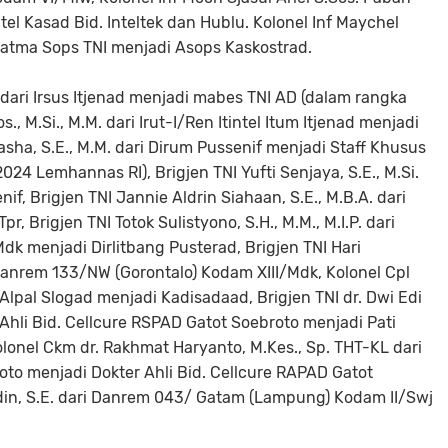
el Kasad Bid. Inteltek dan Hublu. Kolonel Inf Maychel
I/Latma Sops TNI menjadi Asops Kaskostrad.
 dari Irsus Itjenad menjadi mabes TNI AD (dalam rangka
s., M.Si., M.M. dari Irut-I/Ren Itintel Itum Itjenad menjadi
Pasha, S.E., M.M. dari Dirum Pussenif menjadi Staff Khusus
024 Lemhannas RI), Brigjen TNI Yufti Senjaya, S.E., M.Si.
f, Brigjen TNI Jannie Aldrin Siahaan, S.E., M.B.A. dari
, Brigjen TNI Totok Sulistyono, S.H., M.M., M.I.P. dari
k menjadi Dirlitbang Pusterad, Brigjen TNI Hari
anrem 133/NW (Gorontalo) Kodam XIII/Mdk, Kolonel Cpl
Alpal Slogad menjadi Kadisadaad, Brigjen TNI dr. Dwi Edi
r Ahli Bid. Cellcure RSPAD Gatot Soebroto menjadi Pati
lonel Ckm dr. Rakhmat Haryanto, M.Kes., Sp. THT-KL dari
to menjadi Dokter Ahli Bid. Cellcure RAPAD Gatot
udin, S.E. dari Danrem 043/ Gatam (Lampung) Kodam II/Swj