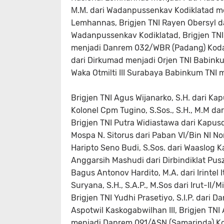
Μ.Μ. dari Wadanpussenkav Kodiklatad me
Lemhannas, Brigjen TNI Rayen Obersyl 
Wadanpussenkav Kodiklatad, Brigjen TNI
menjadi Danrem 032/WBR (Padang) Kodam 
dari Dirkumad menjadi Orjen TNI Babinku
Waka Otmilti III Surabaya Babinkum TNI 
Brigjen TNI Agus Wijanarko, S.H. dari K
Kolonel Cpm Tugino, S.Sos., S.Н., М.М 
Brigjen TNI Putra Widiastawa dari Kapusd
Mospa N. Sitorus dari Paban VI/Bin NI No
Haripto Seno Budi, S.Sos. dari Waaslog 
Anggarsih Mashudi dari Dirbindiklat Pus
Bagus Antonov Hardito, M.A. dari Irintel
Suryana, S.H., S.A.P., M.Sos dari Irut-II/Mi
Brigjen TNI Yudhi Prasetiyo, S.I.P. dar
Aspotwil Kaskogabwilhan III, Brigjen TNI 
menjadi Danrem 091/ASN (Samarinda) Kod