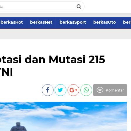
berkasHot
berkasNet
berkasSport
berkasOto
ber
tasi dan Mutasi 215
TNI
Komentar