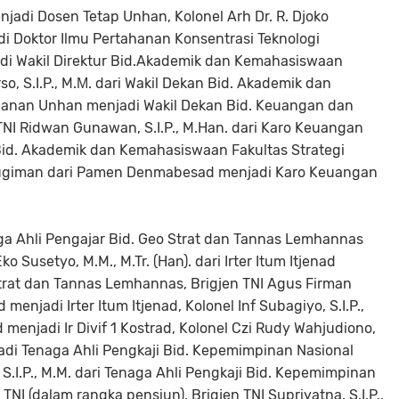
di Dosen Tetap Unhan, Kolonel Arh Dr. R. Djoko
odi Doktor Ilmu Pertahanan Konsentrasi Teknologi
i Wakil Direktur Bid.Akademik dan Kemahasiswaan
so, S.I.P., M.Μ. dari Wakil Dekan Bid. Akademik dan
hanan Unhan menjadi Wakil Dekan Bid. Keuangan dan
I Ridwan Gunawan, S.I.P., M.Han. dari Karo Keuangan
d. Akademik dan Kemahasiswaan Fakultas Strategi
Sugiman dari Pamen Denmabesad menjadi Karo Keuangan
naga Ahli Pengajar Bid. Geo Strat dan Tannas Lemhannas
 Susetyo, M.M., M.Tr. (Han). dari Irter Itum Itjenad
Strat dan Tannas Lemhannas, Brigjen TNI Agus Firman
ad menjadi Irter Itum Itjenad, Kolonel Inf Subagiyo, S.I.P.,
d menjadi Ir Divif 1 Kostrad, Kolonel Czi Rudy Wahjudiono,
di Tenaga Ahli Pengkaji Bid. Kepemimpinan Nasional
.I.P., M.M. dari Tenaga Ahli Pengkaji Bid. Kepemimpinan
I (dalam rangka pensiun), Brigjen TNI Supriyatna, S.I.P.,