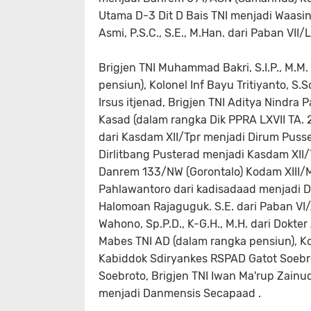
Utama D-3 Dit D Bais TNI menjadi Waasint
Asmi, P.S.C., S.E., M.Han. dari Paban VI
Brigjen TNI Muhammad Bakri, S.I.P., M.M.
pensiun), Kolonel Inf Bayu Tritiyanto, S.So
Irsus itjenad, Brigjen TNI Aditya Nindra 
Kasad (dalam rangka Dik PPRA LXVII TA. 2
dari Kasdam XII/Tpr menjadi Dirum Pusseni
Dirlitbang Pusterad menjadi Kasdam XII/Tpr
Danrem 133/NW (Gorontalo) Kodam XIII/Md
Pahlawantoro dari kadisadaad menjadi D
Halomoan Rajaguguk. S.E. dari Paban VI/
Wahono, Sp.P.D., K-G.H., M.H. dari Dokte
Mabes TNI AD (dalam rangka pensiun), Ko
Kabiddok Sdiryankes RSPAD Gatot Soebro
Soebroto, Brigjen TNI Iwan Ma'rup Zain
menjadi Danmensis Secapaad .