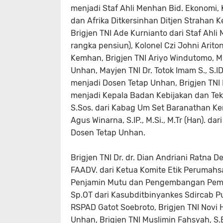
menjadi Staf Ahli Menhan Bid. Ekonomi, Ko
dan Afrika Ditkersinhan Ditjen Strahan
Brigjen TNI Ade Kurnianto dari Staf Ahli
rangka pensiun), Kolonel Czi Johni Ariton
Kemhan, Brigjen TNI Ariyo Windutomo, M
Unhan, Mayjen TNI Dr. Totok Imam S., S.ID
menjadi Dosen Tetap Unhan, Brigjen TNI 
menjadi Kepala Badan Kebijakan dan Tek
S.Sos. dari Kabag Um Set Baranathan 
Agus Winarna, S.IP., M.Si., M.Tr (Han).
Dosen Tetap Unhan.
Brigjen TNI Dr. dr. Dian Andriani Ratna D
FAADV. dari Ketua Komite Etik Perumah
Penjamin Mutu dan Pengembangan Pembe
Sp.OT dari Kasubditbinyankes Sdircab P
RSPAD Gatot Soebroto, Brigjen TNI Novi 
Unhan, Brigjen TNI Muslimin Fahsyah, S.E.