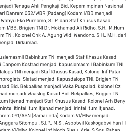
njadi Tenaga Ahli Pengkaji Bid. Kepemimpinan Nasional
dari Danrem 032/WBR (Padang) Kodam I/BB menjadi
 Wahyu Eko Purnomo, S.I.P. dari Staf Khusus Kasad
I/BB, Brigjen TNI Dr. Mokhamad Ali Ridho, S.H., M.Hum
m TNI, Kolonel Chk A. Agung Widi Wandono, S.H., Μ.H. dari
menjadi Dirkumad.
apuslemasmil Babinkum TNI menjadi Staf Khasus Kasad,
dari Danpom Kostrad menjadi Kapuslemasmil Babinkum TNI,
alops TNI menjadi Staf Khusus Kasad, Kolonel Inf Patar
nproglatsi Slatad menjadi Kapusdalops TNI, Brigjen TNI
Kasad Bid. Bekpalkes menjadi Waka Puspalad, Kolonel Czi
ziad menjadi Waaslog Kasad Bid. Bekpalkes, Brigjen TNI
 Itum Itjenad menjadi Staf Khusus Kasad, Kolonel Arh Beny
nintel Itintel Itum Itjenad menjadi Irintel Itum Itjenad,
i Danrem 091/ASN (Samarinda) Kodam VI/Mlw menjadi
Anggara Sitompul, S.I.P., M.Si. Aspotwil Kaskogabwilhan III
am VI/Mlw, Kolonel Inf Moch Sjasul Ariel S.Sos. Paban