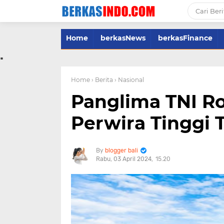
Home
berkasNews
berkasFinance
.
Home
› Berita
› Nasional
Panglima TNI Ro
Perwira Tinggi 
blogger bali
Rabu, 03 April 2024
15.20