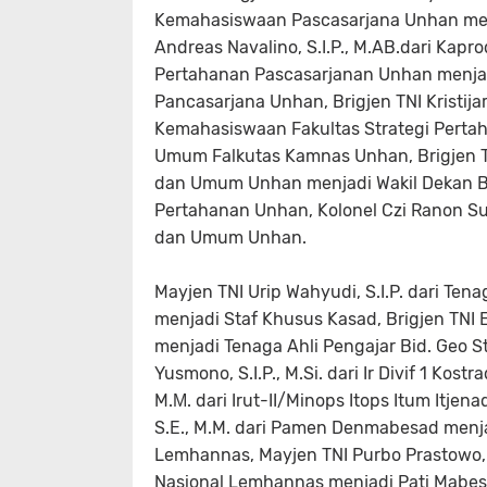
Kemahasiswaan Pascasarjana Unhan menja
Andreas Navalino, S.I.P., M.AB.dari Kapr
Pertahanan Pascasarjanan Unhan menjad
Pancasarjana Unhan, Brigjen TNI Kristijar
Kemahasiswaan Fakultas Strategi Perta
Umum Falkutas Kamnas Unhan, Brigjen TN
dan Umum Unhan menjadi Wakil Dekan Bi
Pertahanan Unhan, Kolonel Czi Ranon 
dan Umum Unhan.
Mayjen TNI Urip Wahyudi, S.I.P. dari Te
menjadi Staf Khusus Kasad, Brigjen TNI Eko
menjadi Tenaga Ahli Pengajar Bid. Geo 
Yusmono, S.I.P., M.Si. dari Ir Divif 1 Kostr
M.Μ. dari Irut-II/Minops Itops Itum Itjena
S.E., M.M. dari Pamen Denmabesad menja
Lemhannas, Mayjen TNI Purbo Prastowo, S
Nasional Lemhannas menjadi Pati Mabes TN