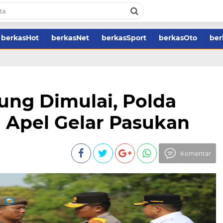
berkasHot
berkasNet
berkasSport
berkasOto
ber
ung Dimulai, Polda
 Apel Gelar Pasukan
Komentar