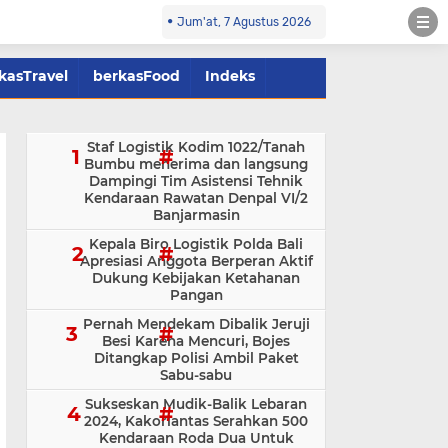
Jum'at, 7 Agustus 2026
kasTravel
berkasFood
Indeks
Staf Logistik Kodim 1022/Tanah
Bumbu menerima dan langsung
Dampingi Tim Asistensi Tehnik
Kendaraan Rawatan Denpal VI/2
Banjarmasin
Kepala Biro Logistik Polda Bali
Apresiasi Anggota Berperan Aktif
Dukung Kebijakan Ketahanan
Pangan
Pernah Mendekam Dibalik Jeruji
Besi Karena Mencuri, Bojes
Ditangkap Polisi Ambil Paket
Sabu-sabu
Sukseskan Mudik-Balik Lebaran
2024, Kakorlantas Serahkan 500
Kendaraan Roda Dua Untuk