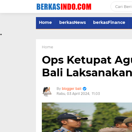
Home
berkasNews
berkasFinance
.
Home
Ops Ketupat Ag
Bali Laksanakan
blogger bali
Rabu, 03 April 2024
11.03