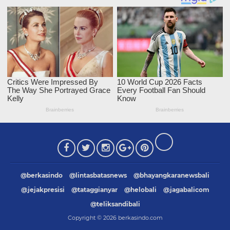
@berkasindo
@lintasbatasnews
@bhayangkaranewsbali
@jejakpresisi
@tataggianyar
@helobali
@jagabalicom
@teliksandibali
Copyright ©
2026
berkasindo.com