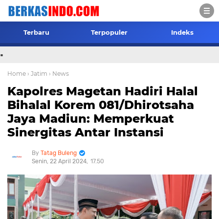
Terbaru
Terpopuler
Indeks
.
Home
› Jatim
› News
Kapolres Magetan Hadiri Halal
Bihalal Korem 081/Dhirotsaha
Jaya Madiun: Memperkuat
Sinergitas Antar Instansi
Tatag Buleng
Senin, 22 April 2024
17.50