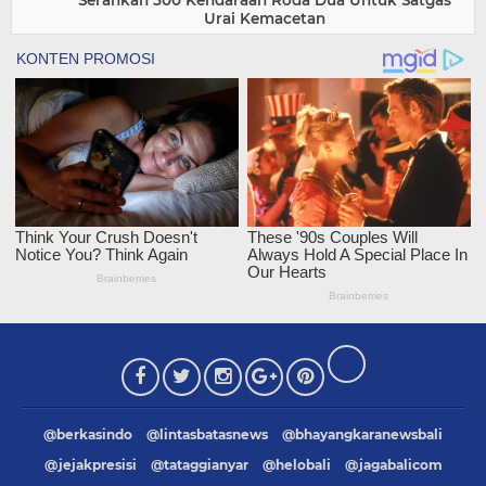
Serahkan 500 Kendaraan Roda Dua Untuk Satgas
Urai Kemacetan
@berkasindo
@lintasbatasnews
@bhayangkaranewsbali
@jejakpresisi
@tataggianyar
@helobali
@jagabalicom