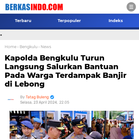
Terbaru
Terpopuler
Indeks
.
Home
› Bengkulu
› News
Kapolda Bengkulu Turun
Langsung Salurkan Bantuan
Pada Warga Terdampak Banjir
di Lebong
Tatag Buleng
Selasa, 23 April 2024
22.05