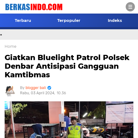
Terbaru
Terpopuler
Indeks
.
Home
Giatkan Bluelight Patrol Polsek
Denbar Antisipasi Gangguan
Kamtibmas
blogger bali
Rabu, 03 April 2024
10.36