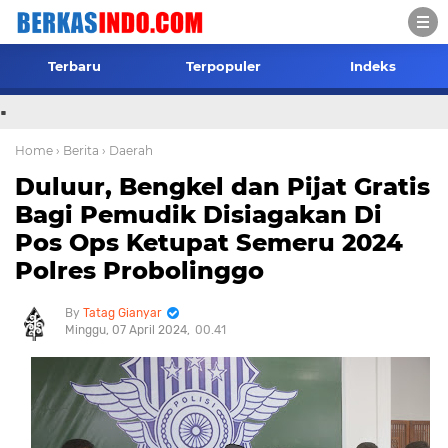
Terbaru
Terpopuler
Indeks
.
Home
› Berita
› Daerah
Duluur, Bengkel dan Pijat Gratis
Bagi Pemudik Disiagakan Di
Pos Ops Ketupat Semeru 2024
Polres Probolinggo
Tatag Gianyar
Minggu, 07 April 2024
00.41