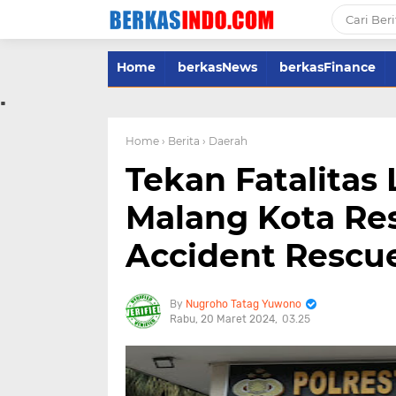
Home
berkasNews
berkasFinance
.
Home
› Berita
› Daerah
Tekan Fatalitas 
Malang Kota Res
Accident Rescu
Nugroho Tatag Yuwono
Rabu, 20 Maret 2024
03.25