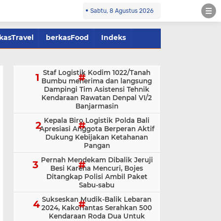
Sabtu, 8 Agustus 2026
kasTravel
berkasFood
Indeks
Staf Logistik Kodim 1022/Tanah
Bumbu menerima dan langsung
Dampingi Tim Asistensi Tehnik
Kendaraan Rawatan Denpal VI/2
Banjarmasin
Kepala Biro Logistik Polda Bali
Apresiasi Anggota Berperan Aktif
Dukung Kebijakan Ketahanan
Pangan
Pernah Mendekam Dibalik Jeruji
Besi Karena Mencuri, Bojes
Ditangkap Polisi Ambil Paket
Sabu-sabu
Sukseskan Mudik-Balik Lebaran
2024, Kakorlantas Serahkan 500
Kendaraan Roda Dua Untuk