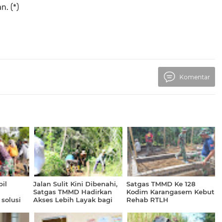
. (*)
Komentar
il
Jalan Sulit Kini Dibenahi,
Satgas TMMD Ke 128
Satgas TMMD Hadirkan
Kodim Karangasem Kebut
solusi
Akses Lebih Layak bagi
Rehab RTLH
ik
Warga Brabe
clop