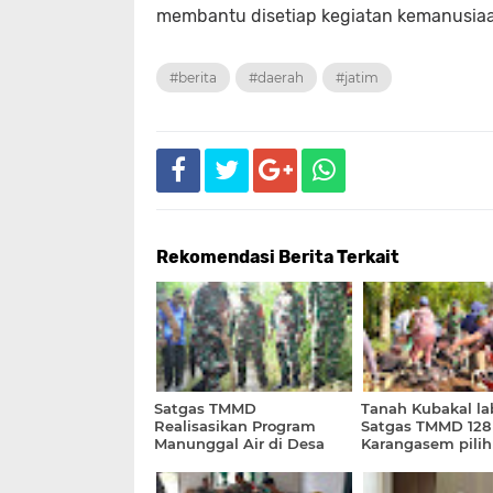
membantu disetiap kegiatan kemanusiaan
#berita
#daerah
#jatim
Rekomendasi Berita Terkait
Satgas TMMD
Tanah Kubakal lab
Realisasikan Program
Satgas TMMD 128
Manunggal Air di Desa
Karangasem pilih 
Sebudi
membuat dua tit
Saluran Beton Cy