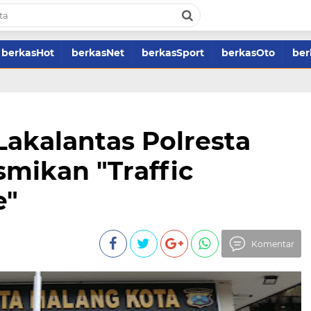
berkasHot
berkasNet
berkasSport
berkasOto
ber
Lakalantas Polresta
mikan "Traffic
e"
Komentar