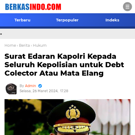
Terbaru
Terpopuler
Indeks
.
Home
› Berita
› Hukum
Surat Edaran Kapolri Kepada
Seluruh Kepolisian untuk Debt
Colector Atau Mata Elang
Admin
Selasa, 26 Maret 2024
17.28