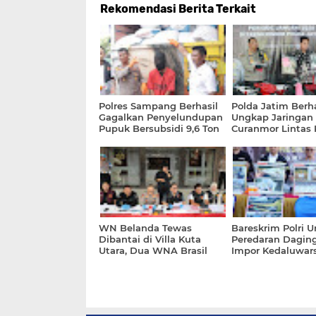
Rekomendasi Berita Terkait
Polres Sampang Berhasil
Polda Jatim Berha
Gagalkan Penyelundupan
Ungkap Jaringan
Pupuk Bersubsidi 9,6 Ton
Curanmor Lintas 
Ke Madiun
Amankan 134 Ra
WN Belanda Tewas
Bareskrim Polri 
Dibantai di Villa Kuta
Peredaran Dagi
Utara, Dua WNA Brasil
Impor Kedaluwars
Diburu Polisi
Tangerang