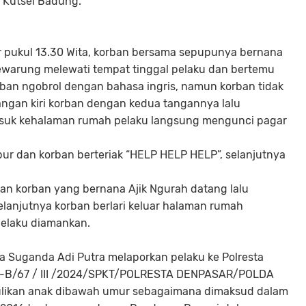
 Kutsel Badung.
ar pukul 13.30 Wita, korban bersama sepupunya bernana
 kewarung melewati tempat tinggal pelaku dan bertemu
rban ngobrol dengan bahasa ingris, namun korban tidak
angan kiri korban dengan kedua tangannya lalu
uk kehalaman rumah pelaku langsung mengunci pagar
r dan korban berteriak “HELP HELP HELP”, selanjutnya
an korban yang bernana Ajik Ngurah datang lalu
elanjutnya korban berlari keluar halaman rumah
pelaku diamankan.
ha Suganda Adi Putra melaporkan pelaku ke Polresta
 LP-B/67 / III /2024/SPKT/POLRESTA DENPASAR/POLDA
culikan anak dibawah umur sebagaimana dimaksud dalam