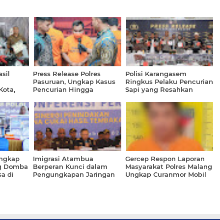
sil
Press Release Polres
Polisi Karangasem
Pasuruan, Ungkap Kasus
Ringkus Pelaku Pencurian
Kota,
Pencurian Hingga
Sapi yang Resahkan
nmor
Penadahan
Petani Abang
Ungkap
Imigrasi Atambua
Gercep Respon Laporan
ng Domba
Berperan Kunci dalam
Masyarakat Polres Malang
a di
Pengungkapan Jaringan
Ungkap Curanmor Mobil
Rokok Ilegal
HR-V Ditemukan di
Madura