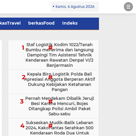
Kamis, 6 Agustus 2026
kasTravel
berkasFood
Indeks
Staf Logistik Kodim 1022/Tanah
Bumbu menerima dan langsung
Dampingi Tim Asistensi Tehnik
Kendaraan Rawatan Denpal VI/2
Banjarmasin
Kepala Biro Logistik Polda Bali
Apresiasi Anggota Berperan Aktif
Dukung Kebijakan Ketahanan
Pangan
Pernah Mendekam Dibalik Jeruji
Besi Karena Mencuri, Bojes
Ditangkap Polisi Ambil Paket
Sabu-sabu
Sukseskan Mudik-Balik Lebaran
2024, Kakorlantas Serahkan 500
Kendaraan Roda Dua Untuk