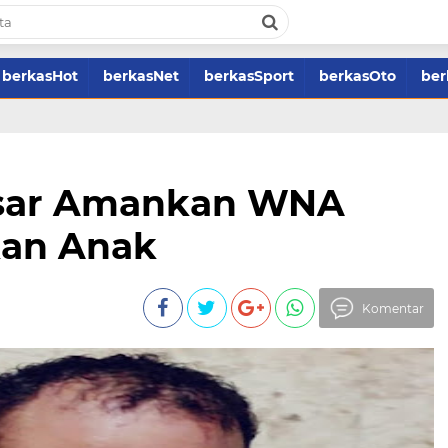
berkasHot
berkasNet
berkasSport
berkasOto
ber
asar Amankan WNA
kan Anak
Komentar