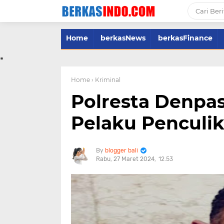
Home
berkasNews
berkasFinance
.
Home
› Kriminal
Polresta Denp
Pelaku Penculi
blogger bali
Rabu, 27 Maret 2024
12.53