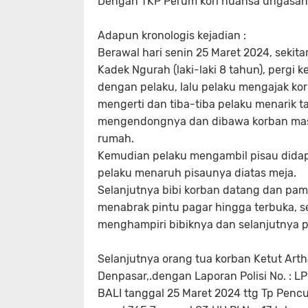
Dengan TKP Perum kori nuansa ungasan
Adapun kronologis kejadian :
Berawal hari senin 25 Maret 2024, sekit
Kadek Ngurah (laki-laki 8 tahun), pergi
dengan pelaku, lalu pelaku mengajak ko
mengerti dan tiba-tiba pelaku menarik t
mengendongnya dan dibawa korban mas
rumah.
Kemudian pelaku mengambil pisau didapu
pelaku menaruh pisaunya diatas meja.
Selanjutnya bibi korban datang dan pam
menabrak pintu pagar hingga terbuka, s
menghampiri bibiknya dan selanjutnya 
Selanjutnya orang tua korban Ketut Art
Denpasar,.dengan Laporan Polisi No. :
BALI tanggal 25 Maret 2024 ttg Tp Pen