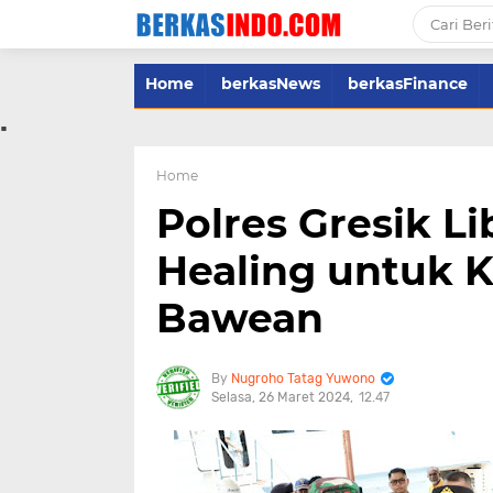
Home
berkasNews
berkasFinance
.
Home
Polres Gresik L
Healing untuk 
Bawean
Nugroho Tatag Yuwono
Selasa, 26 Maret 2024
12.47