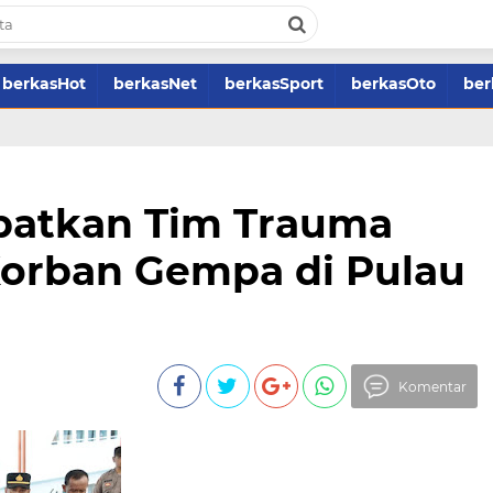
berkasHot
berkasNet
berkasSport
berkasOto
ber
ibatkan Tim Trauma
Korban Gempa di Pulau
Komentar