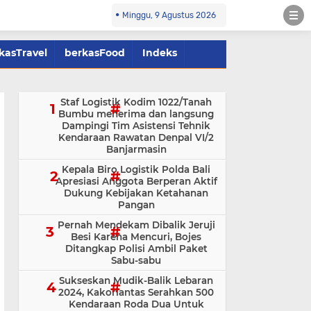
Minggu, 9 Agustus 2026
kasTravel
berkasFood
Indeks
Staf Logistik Kodim 1022/Tanah
Bumbu menerima dan langsung
Dampingi Tim Asistensi Tehnik
Kendaraan Rawatan Denpal VI/2
Banjarmasin
Kepala Biro Logistik Polda Bali
Apresiasi Anggota Berperan Aktif
Dukung Kebijakan Ketahanan
Pangan
Pernah Mendekam Dibalik Jeruji
Besi Karena Mencuri, Bojes
Ditangkap Polisi Ambil Paket
Sabu-sabu
Sukseskan Mudik-Balik Lebaran
2024, Kakorlantas Serahkan 500
Kendaraan Roda Dua Untuk