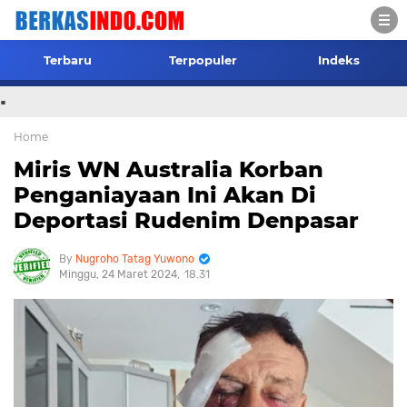
Terbaru
Terpopuler
Indeks
.
Home
Miris WN Australia Korban
Penganiayaan Ini Akan Di
Deportasi Rudenim Denpasar
Nugroho Tatag Yuwono
Minggu, 24 Maret 2024
18.31