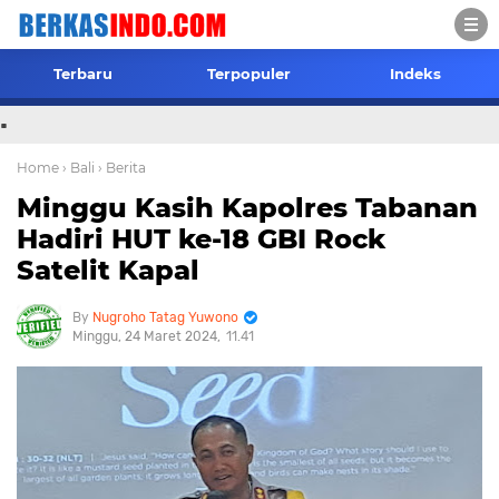
Terbaru
Terpopuler
Indeks
.
Home
› Bali
› Berita
Minggu Kasih Kapolres Tabanan
Hadiri HUT ke-18 GBI Rock
Satelit Kapal
Nugroho Tatag Yuwono
Minggu, 24 Maret 2024
11.41