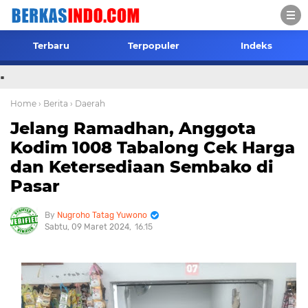
Terbaru
Terpopuler
Indeks
.
Home
› Berita
› Daerah
Jelang Ramadhan, Anggota
Kodim 1008 Tabalong Cek Harga
dan Ketersediaan Sembako di
Pasar
Nugroho Tatag Yuwono
Sabtu, 09 Maret 2024
16.15